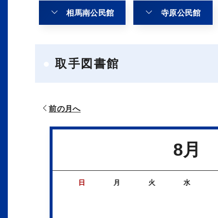
相馬南公民館
寺原公民館
取手図書館
前の月へ
8月
日
月
火
水