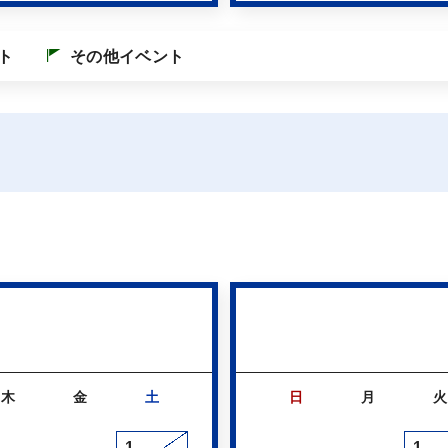
ト
その他イベント
木
金
土
日
月
火
1
1