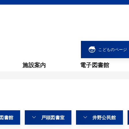
こどものページ
施設案内
電子図書館
図書館
戸頭図書室
井野公民館