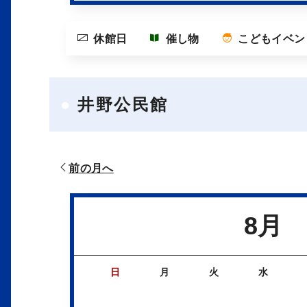
休館日
催し物
こどもイベン
井野公民館
前の月へ
8月
日
月
火
水