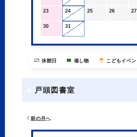
23
24
25
26
27
30
31
休館日
催し物
こどもイベン
戸頭図書室
前の月へ