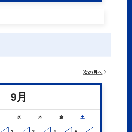
次の月へ
9月
水
木
金
土
2
3
4
5