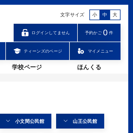
文字サイズ
小
中
大
0
ログインしてません
予約かご
件
ティーンズのページ
マイメニュー
学校ページ
ほんくる
小文間公民館
山王公民館