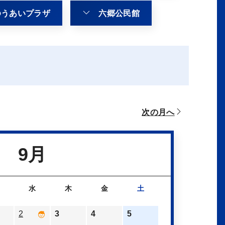
ゆうあいプラザ
六郷公民館
次の月へ
9月
水
木
金
土
2
3
4
5