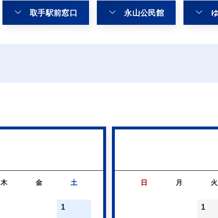
取手駅前窓口
永山公民館
木
金
土
日
月
火
1
1