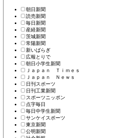
朝日新聞
読売新聞
毎日新聞
産経新聞
茨城新聞
常陽新聞
新いばらぎ
広報とりで
朝日小学生新聞
Ｊａｐａｎ Ｔｉｍｅｓ
Ｊａｐａｎ Ｎｅｗｓ
日刊スポーツ
日刊工業新聞
スポーツニッポン
点字毎日
毎日中学生新聞
サンケイスポーツ
東京新聞
公明新聞