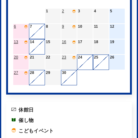
課題図書の貸出について
1
2
3
4
5
2026年06月30日
案内
6
7
8
9
10
11
12
「図書館を使った調べる学習コンクール」入賞作品
13
14
15
16
17
18
19
を展示します！
20
21
22
23
24
25
26
2026年06月30日
案内
夏休みの「こどもの居場所」が図書館に！
27
28
29
30
休館日
催し物
こどもイベント