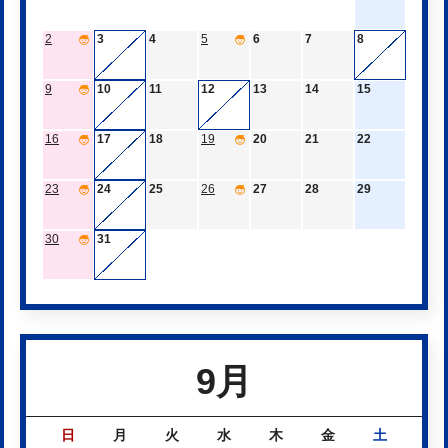
42点入りました！
2
3
4
5
6
7
8
2026年07月26日
案内
9
10
11
12
13
14
15
『効き目ほんわか こころのお薬100冊 2026』を
展示します
16
17
18
19
20
21
22
2026年07月23日
23
24
25
案内
26
27
28
29
うちどくにおすすめの絵本を紹介します(2026年7
30
31
月)
2026年07月16日
案内
【戸頭公民館図書室】夏休みスペシャルおはなし会
9月
を開催します
2026年07月01日
案内
日
月
火
水
木
金
土