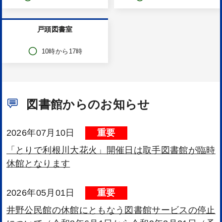
8月
7
の開館状況
金曜日
取手図書館
常陽建設ふじ
図書館からのお知らせ
9時30分から18時
9時30分
2026年07月10日
重要
戸頭図書室
「とりで利根川大花火」開催日は取手図書館が臨時
休館となります
10時から17時
2026年05月01日
重要
井野公民館の休館にともなう図書館サービスの停止