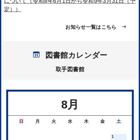
について（令和8年6月1日から令和9年3月31日（予
定））
お知らせ一覧はこちら
2025年12月03日
重要
サピエ図書館サービスを開始します
図書館カレンダー
2026年08月05日
案内
【8月の展示】「こころのおくすり」他、テーマ別
取手図書館
に展示しています
2026年08月01日
案内
8月
認知症サポーター養成講座を開催します
日
月
火
水
木
金
土
2026年07月29日
案内
【電子図書館】直木賞候補作『見えるか保己一』等
1