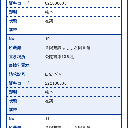
021038005
絵本
在架
10
常陽建設ふじしろ図書館
公開書庫13番棚
E 9/ﾛﾍﾞﾙ
222130536
絵本
在架
11
常陽建設ふじしろ図書館