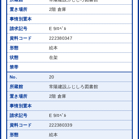
2階 倉庫
E 9/ﾛﾍﾞﾙ
222380347
絵本
在架
20
常陽建設ふじしろ図書館
2階 倉庫
E 9/ﾛﾍﾞﾙ
222380339
絵本