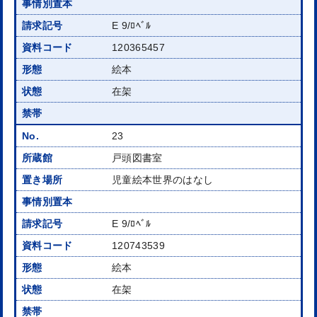
E 9/ﾛﾍﾞﾙ
120365457
絵本
在架
23
戸頭図書室
児童絵本世界のはなし
E 9/ﾛﾍﾞﾙ
120743539
絵本
在架