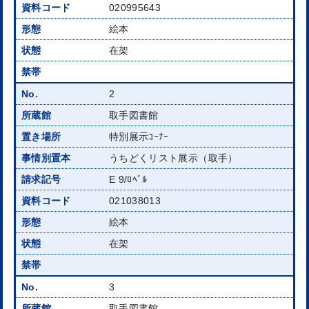
020995643
絵本
在架
2
取手図書館
特別展示ｺｰﾅｰ
うちどくリスト展示（取手）
E 9/ﾛﾍﾞﾙ
021038013
絵本
在架
3
取手図書館