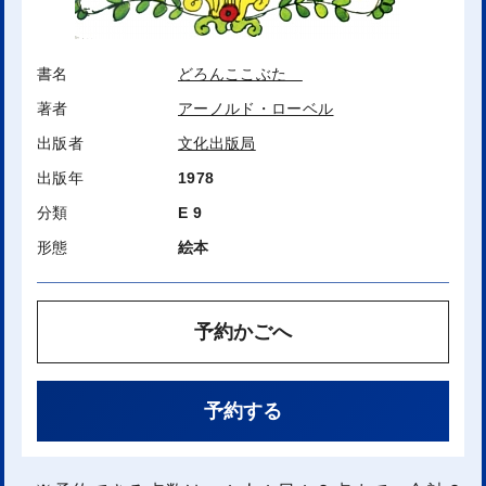
書名
どろんここぶた
著者
アーノルド・ローベル
出版者
文化出版局
出版年
1978
分類
E 9
形態
絵本
予約かごへ
予約する