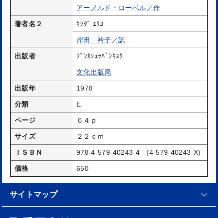
アーノルド・ローベル／作
著者名２
ｷｼﾀﾞ ｴﾘｺ
岸田 衿子／訳
出版者
ﾌﾞﾝｶｼｭｯﾊﾟﾝｷｮｸ
文化出版局
出版年
1978
分類
E
ページ
６４ｐ
サイズ
２２ｃｍ
ＩＳＢＮ
978-4-579-40243-4 (4-579-40243-X)
価格
650
サイトマップ