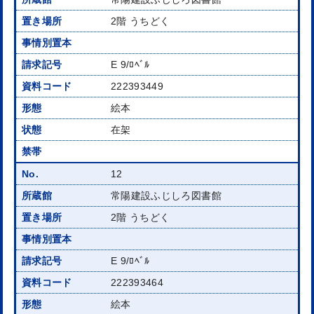
2階 うちどく
E 9/ﾛﾍﾞﾙ
222393449
絵本
在架
12
常陽建設ふじしろ図書館
2階 うちどく
E 9/ﾛﾍﾞﾙ
222393464
絵本