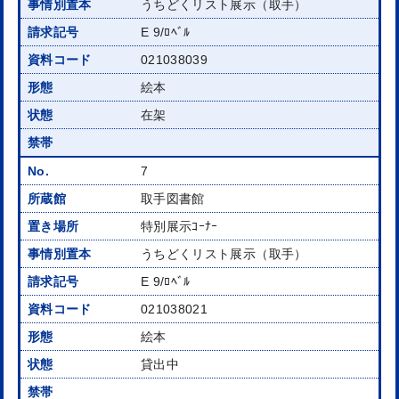
うちどくリスト展示（取手）
E 9/ﾛﾍﾞﾙ
021038039
絵本
在架
7
取手図書館
特別展示ｺｰﾅｰ
うちどくリスト展示（取手）
E 9/ﾛﾍﾞﾙ
021038021
絵本
貸出中