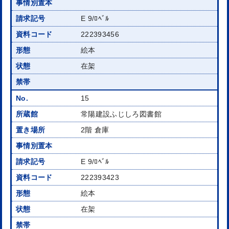
E 9/ﾛﾍﾞﾙ
222393456
絵本
在架
15
常陽建設ふじしろ図書館
2階 倉庫
E 9/ﾛﾍﾞﾙ
222393423
絵本
在架