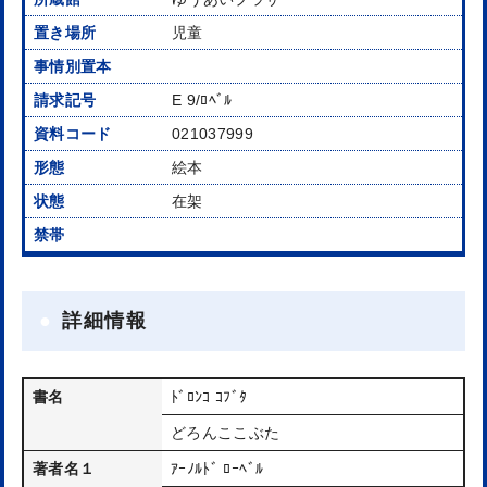
児童
E 9/ﾛﾍﾞﾙ
021037999
絵本
在架
詳細情報
書名
ﾄﾞﾛﾝｺ ｺﾌﾞﾀ
どろんここぶた
著者名１
ｱｰﾉﾙﾄﾞ ﾛｰﾍﾞﾙ