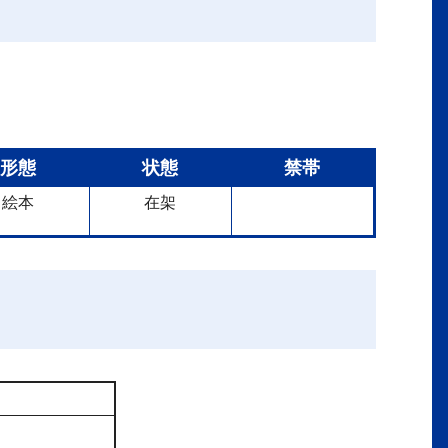
形態
状態
禁帯
絵本
在架