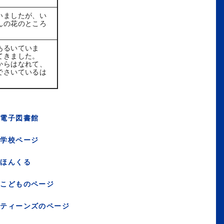
いましたが、い
んの花のところ
あるいていま
てきました。
からはなれて、
でさいているは
電子図書館
学校ページ
ほんくる
こどものページ
ティーンズのページ