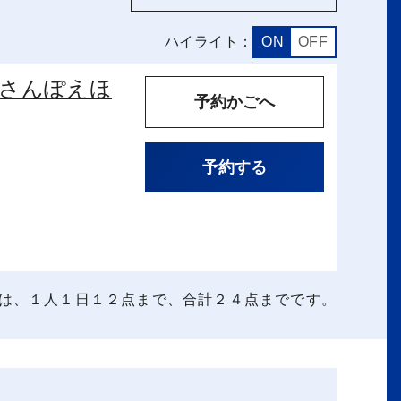
ハイライト：
ON
OFF
さんぽえほ
予約かごへ
予約する
は、１人１日１２点まで、合計２４点までです。