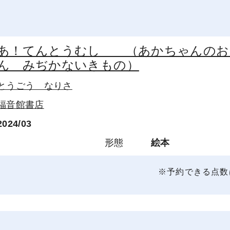
あ！てんとうむし （あかちゃんのお
ん みぢかないきもの）
とうごう なりさ
福音館書店
2024/03
形態
絵本
※予約できる点数