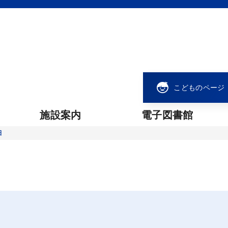
こどものページ
施設案内
電子図書館
細