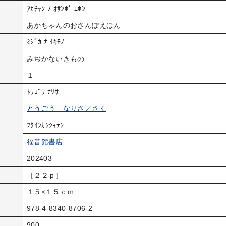
ｱｶﾁｬﾝ ﾉ ｵｻﾝﾎﾟ ｴﾎﾝ
あかちゃんのおさんぽえほん
ﾐｼﾞｶ ﾅ ｲｷﾓﾉ
みぢかないきもの
１
ﾄｳｺﾞｳ ﾅﾘｻ
とうごう なりさ／さく
ﾌｸｲﾝｶﾝｼｮﾃﾝ
福音館書店
202403
［２２ｐ］
１５×１５ｃｍ
978-4-8340-8706-2
900