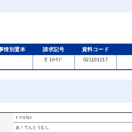
事情別置本
請求記号
資料コード
E 1/ﾄｳｺﾞ
021101217
ｱ ﾃﾝﾄｳﾑｼ
あ！てんとうむし