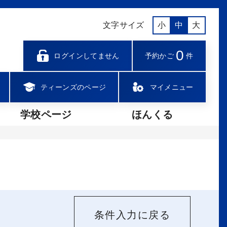
文字サイズ
小
中
大
0
ログインしてません
予約かご
件
ティーンズのページ
マイメニュー
学校ページ
ほんくる
条件入力に戻る