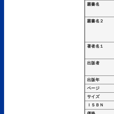
叢書名
叢書名２
著者名１
出版者
出版年
ページ
サイズ
ＩＳＢＮ
価格