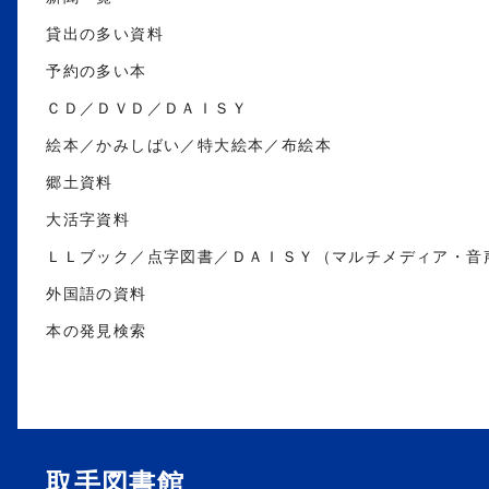
貸出の多い資料
予約の多い本
ＣＤ／ＤＶＤ／ＤＡＩＳＹ
絵本／かみしばい／特大絵本／布絵本
郷土資料
大活字資料
ＬＬブック／点字図書／ＤＡＩＳＹ（マルチメディア・音
外国語の資料
本の発見検索
取手図書館