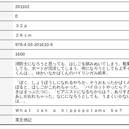
201102
E
３２ｐ
２６ｃｍ
978-4-03-201610-9
1600
消防士になろうと思っても、はしごを踏みぬいてしまう。船
しても、ボートが沈没してしまう。何になろうとしても上手
くんは…。ゆかいなかばくんのバイリンガル絵本。
「ぼく、しょうぼうしになれるやろか」そうおもったかばく
ぼると、はしごがこわれちゃった。「パイロットやったら？
きはまっぷたつに。「ピアニストになるちからは？」ありす
あしがおれちゃった。なにになろうとしても、うまくいかな
は…。
Ｗｈａｔ ｃａｎ ａ ｈｉｐｐｏｐｏｔａｍｕ ｂｅ？
英文併記