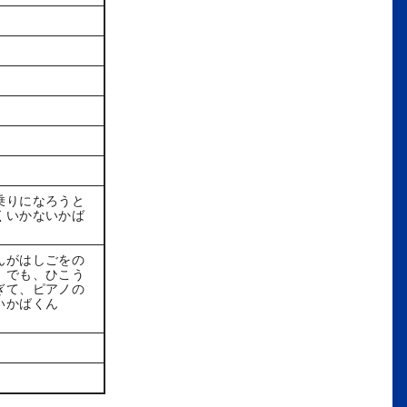
乗りになろうと
くいかないかば
んがはしごをの
」でも、ひこう
ぎて、ピアノの
いかばくん