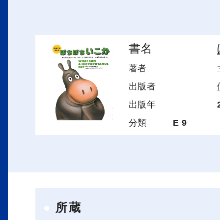
書名
著者
出版者
出版年
分類
E 9
所蔵