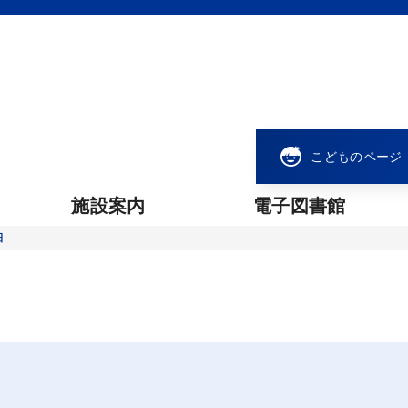
こどものページ
施設案内
電子図書館
細