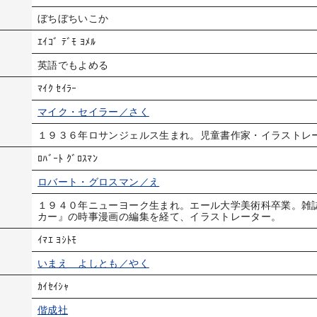
ぼちぼちいこか
ｴｲｺﾞ ﾃﾞﾓ ﾖﾒﾙ
英語でもよめる
ﾏｲｸ ｾｲﾗｰ
マイク・セイラー／さく
１９３６年ロサンジェルス生まれ。児童書作家・イラストレ
ﾛﾊﾞｰﾄ ｸﾞﾛｽﾏﾝ
ロバート・グロスマン／え
１９４０年ニューヨーク生まれ。エール大学美術科卒業。雑
カー』の時事漫画の編集を経て、イラストレーター。
ｲﾏｴ ﾖｼﾄﾓ
いまえ よしとも／やく
ｶｲｾｲｼｬ
偕成社