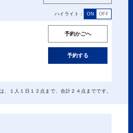
ハイライト：
ON
OFF
予約かごへ
予約する
は、１人１日１２点まで、合計２４点までです。