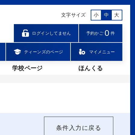
文字サイズ
小
中
大
0
ログインしてません
予約かご
件
ティーンズのページ
マイメニュー
学校ページ
ほんくる
条件入力に戻る